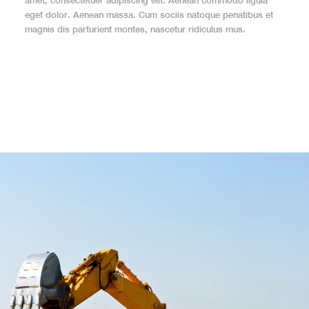
amet, consectetuer adipiscing elit. Aenean commodo ligula
eget dolor. Aenean massa. Cum sociis natoque penatibus et
magnis dis parturient montes, nascetur ridiculus mus.